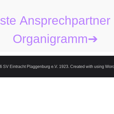
iste Ansprechpartner
Organigramm➔
6 SV Eintracht Plaggenburg e.V. 1923. Created with using Wor