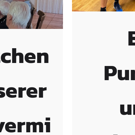
tchen
Pu
serer
u
vermi