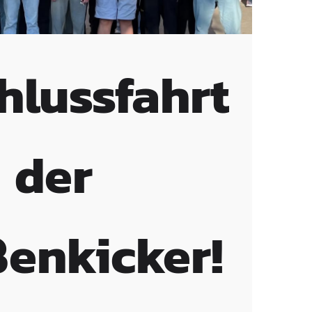
hlussfahrt
der
ßenkicker!