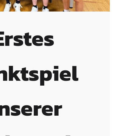
Erstes
nktspiel
nserer