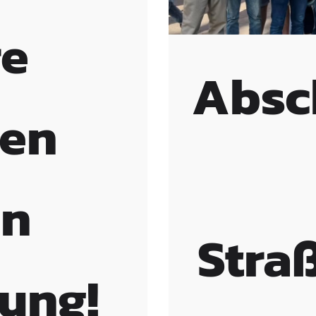
re
Absc
ten
en
Stra
ung!