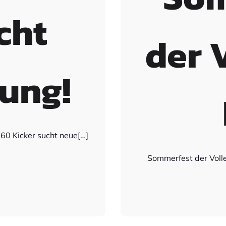
cht
der 
ung!
60 Kicker sucht neue[…]
Sommerfest der Voll