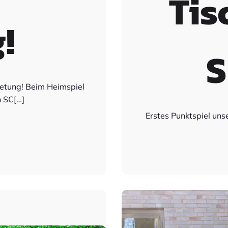
Tis
!
S
ietung! Beim Heimspiel
n SC[…]
Erstes Punktspiel uns