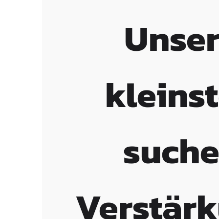
Unse
kleins
such
Verstärk