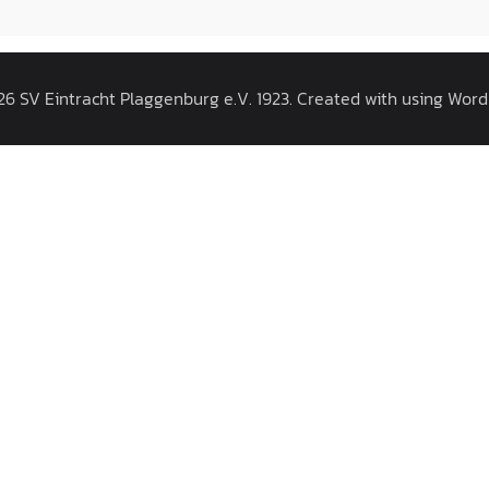
6 SV Eintracht Plaggenburg e.V. 1923. Created with using Wor