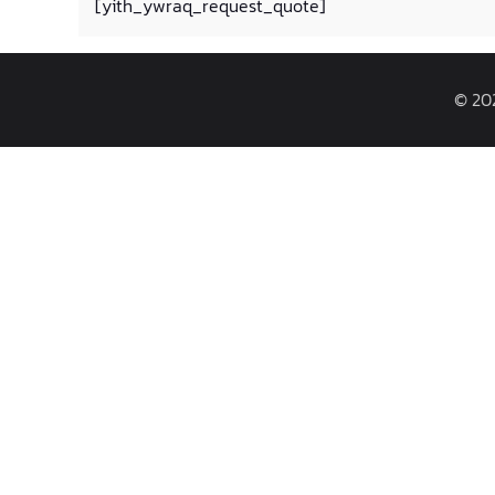
[yith_ywraq_request_quote]
© 202