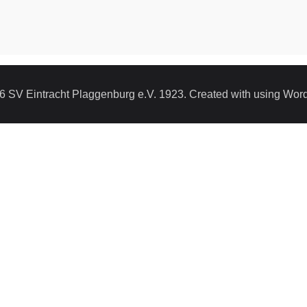
6 SV Eintracht Plaggenburg e.V. 1923. Created with using Wor