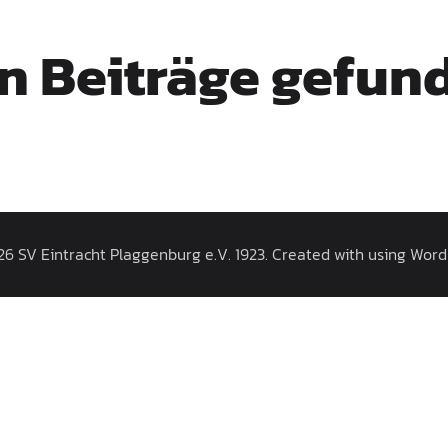
n Beiträge gefun
6 SV Eintracht Plaggenburg e.V. 1923. Created with using Wor