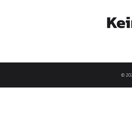
Kei
© 202