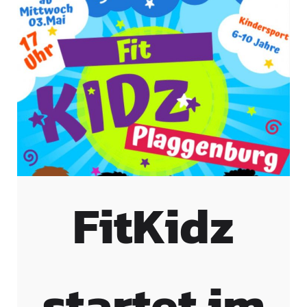
FitKidz
startet im